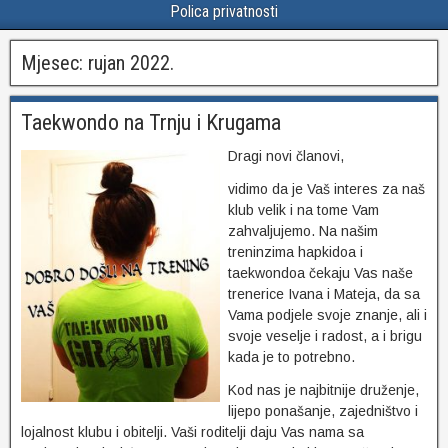
Polica privatnosti
Mjesec:
rujan 2022.
Taekwondo na Trnju i Krugama
Dragi novi članovi,
vidimo da je Vaš interes za naš
klub velik i na tome Vam
zahvaljujemo. Na našim
treninzima hapkidoa i
taekwondoa čekaju Vas naše
trenerice Ivana i Mateja, da sa
Vama podjele svoje znanje, ali i
svoje veselje i radost, a i brigu
kada je to potrebno.
Kod nas je najbitnije druženje,
lijepo ponašanje, zajedništvo i
lojalnost klubu i obitelji. Vaši roditelji daju Vas nama sa