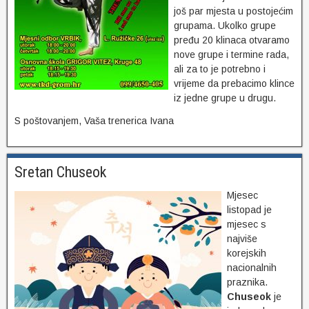
još par mjesta u postojećim
grupama. Ukolko grupe
pređu 20 klinaca otvaramo
nove grupe i termine rada,
ali za to je potrebno i
vrijeme da prebacimo klince
iz jedne grupe u drugu.
S poštovanjem, Vaša trenerica Ivana
Sretan Chuseok
Mjesec
listopad je
mjesec s
najviše
korejskih
nacionalnih
praznika.
Chuseok
je