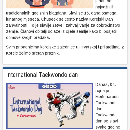
jedan od
najvažnijih
tradicionalnih godišnjih blagdana. Slavi se 15. dana osmoga
lunarnog mjeseca. Chuseok se često naziva Korejski Dan
zahvalnosti. To je slavlje žetve i zahvaljivanje za dobročinstvo
zemlje. Članovi obitelji dolaze iz cijele zemlje kako bi posjetili
domove svojih predaka.
Svim pripadnicima korejske zajednice u Hrvatskoj i prijateljima iz
Koreje želimo sretan praznik.
International Taekwondo dan
Danas, 04.
rujna je
Međunarodni
Taekwondo
dan.
Taekwondo
dan se slavi
svake godine