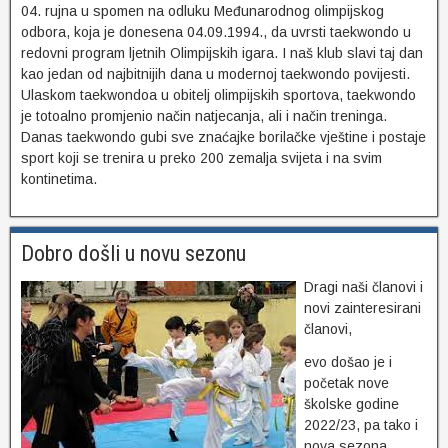
04. rujna u spomen na odluku Međunarodnog olimpijskog
odbora, koja je donesena 04.09.1994., da uvrsti taekwondo u
redovni program ljetnih Olimpijskih igara. I naš klub slavi taj dan
kao jedan od najbitnijih dana u modernoj taekwondo povijesti.
Ulaskom taekwondoa u obitelj olimpijskih sportova, taekwondo
je totoalno promjenio način natjecanja, ali i način treninga.
Danas taekwondo gubi sve znaćajke borilačke vještine i postaje
sport koji se trenira u preko 200 zemalja svijeta i na svim
kontinetima.
Dobro došli u novu sezonu
Dragi naši članovi i
novi zainteresirani
članovi,
evo došao je i
početak nove
školske godine
2022/23, pa tako i
nova sezona