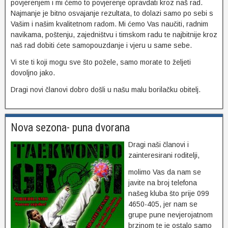
povjerenjem i mi ćemo to povjerenje opravdati kroz naš rad.
Najmanje je bitno osvajanje rezultata, to dolazi samo po sebi s
Vašim i našim kvalitetnom radom. Mi ćemo Vas naučiti, radnim
navikama, poštenju, zajedništvu i timskom radu te najbitnije kroz
naš rad dobiti ćete samopouzdanje i vjeru u same sebe.
Vi ste ti koji mogu sve što požele, samo morate to željeti
dovoljno jako.
Dragi novi članovi dobro došli u našu malu borilačku obitelj.
Nova sezona- puna dvorana
Dragi naši članovi i
zainteresirani roditelji,
molimo Vas da nam se
javite na broj telefona
našeg kluba što prije 099
4650-405, jer nam se
grupe pune nevjerojatnom
brzinom te je ostalo samo