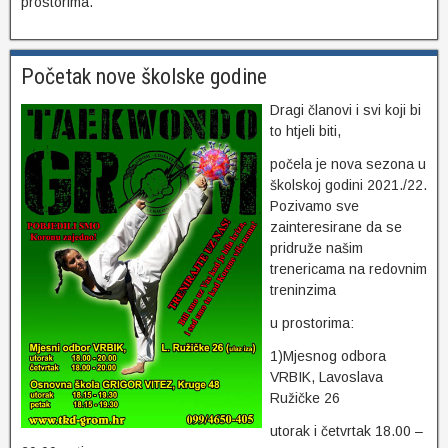
prostorima.
Početak nove školske godine
Dragi članovi i svi koji bi
to htjeli biti,
počela je nova sezona u
školskoj godini 2021./22.
Pozivamo sve
zainteresirane da se
pridruže našim
trenericama na redovnim
treninzima
u prostorima:
1)Mjesnog odbora
VRBIK, Lavoslava
Ružičke 26
utorak i četvrtak 18.00 –