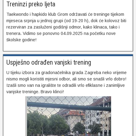
Treninzi preko ljeta
Taekwondo i hapkido klub Grom održavati će treninge tijekom
mjeseca srpnja u jednoj grupi (od 19-20 h), dok će kolovoz biti
rezerviran za zasluženi godišnji odmor, kako klinaca, tako i
trenera. Vidimo se ponovno 04.09.2025 na početku nove
školske godine!
Uspješno odrađen vanjski trening
U tijeku izbora za gradonačelnika grada Zagreba neko vrijeme
nismo mogli koristiti mjesni odbor, ali smo se snašli vrlo dobro!
Izašli smo van na igralište te odradili vrlo efiklasne i zanimljive
vanjske treninge. Bravo klinci!