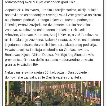
redarstvenoj akciji “Oluja” oslobođen grad Knin.
Započevši 4. kolovoza, u ranim jutarnjim satima, akcija “Oluja”
nastavila se oslobađanjem Svetog Roka i više gradova na širem
okupiranom području. Petoga kolovoza, točno u podne, na
kninskoj tvrđavi zavijorila se dvadesetmetarska hrvatska
zastava. 6. kolovoza oslobođeno je Plaško, Lički Osik,
Vrhovine, Obrovac, Korenica, Slunj i Plitvice, a već 7. kolovoza
akcija “Oluja” je završena. Nakon 84 sata, uz Knin, oslobođeno
je jedanaest tisuća četvornih kilometara okupiranog područja.
Hrvatska vojska i policija oslobodile su Gračac, Lovinac,
Benkovac, Kijevo, Vrliku, Dubicu, Primišlje kraj Slunja te više
prometnica, čime su došle na samu međunarodno priznatu
granicu Hrvatske i BiH.
Neka vam je svima sretan 05. kolovoza – Dan pobjede i
domovinske zahvalnosti te Dan hrvatskih branitelja!