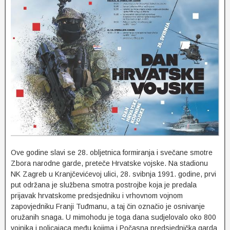
Ove godine slavi se 28. obljetnica formiranja i svečane smotre
Zbora narodne garde, preteče Hrvatske vojske. Na stadionu
NK Zagreb u Kranjčevićevoj ulici, 28. svibnja 1991. godine, prvi
put održana je službena smotra postrojbe koja je predala
prijavak hrvatskome predsjedniku i vrhovnom vojnom
zapovjedniku Franji Tuđmanu, a taj čin označio je osnivanje
oružanih snaga. U mimohodu je toga dana sudjelovalo oko 800
vojnika i policajaca među kojima i Počasna predsjednička garda