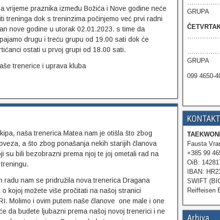
……………………
a vrijeme praznika između Božića i Nove godine neće
GRUPA
iti treninga dok s treninzima počinjemo već prvi radni
ČETVRTA
an nove godine u utorak 02.01.2023. s time da
……………………
pajamo drugu i treću grupu od 19.00 sati dok će
rtićanci ostati u prvoj grupi od 18.00 sati.
…………………
GRUPA
aše trenerice i uprava kluba
099 4650
KONTAKT
kipa, naša trenerica Matea nam je otišla što zbog
TAEKWOND
obveza, a što zbog ponašanja nekih starijih članova
Fausta Vran
+385 99 46
ji su bili bezobrazni prema njoj te joj ometali rad na
OiB: 14281
treningu.
IBAN: HR2
 radu nam se pridružila nova trenerica Dragana
SWIFT (BI
 o kojoj možete više pročitati na našoj stranici
Reiffeisen 
. Molimo i ovim putem naše članove one male i one
e da budete ljubazni prema našoj novoj trenerici i ne
Arhiva