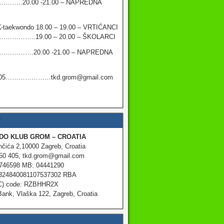
..20.00 -21.00 – NAPREDNA
K
-taekwondo 18.00 – 19.00 – VRTIĆANCI
……..19.00 – 20.00 – ŠKOLARCI
……….20.00 -21.00 – NAPREDNA
-405…………………tkd.grom@gmail.com
O KLUB GROM – CROATIA
čića 2,10000 Zagreb, Croatia
50 405, tkd.grom@gmail.com
746598 MB: 04441290
324840081107537302 RBA
C) code: RZBHHR2X
Bank, Vlaška 122, Zagreb, Croatia