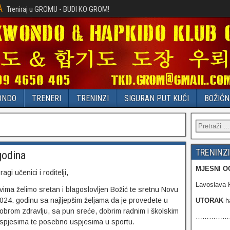
A
Treniraj u GROMU - BUDI KO GROM!
ONDO
TRENERI
TRENINZI
SIGURAN PUT KUĆI
BOŽIĆN
TRENINZI
godina
MJESNI O
ragi učenici i roditelji,
Lavoslava R
vima želimo sretan i blagoslovljen Božić te sretnu Novu
024. godinu sa najljepšim željama da je provedete u
UTORAK
-h
obrom zdravlju, sa pun sreće, dobrim radnim i školskim
……………………
spjesima te posebno uspjesima u sportu.