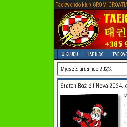
Taekwondo klub GROM-CROATI
O KLUBU
HAPKIDO
TAEKW
Mjesec:
prosinac 2023.
Sretan Božić i Nova 2024. 
D
s
2
d
u