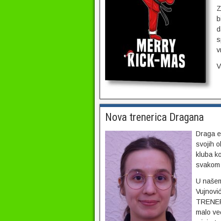
Z
b
d
s
v
V
Nova trenerica Dragana
Draga e
svojih 
kluba ko
svakom 
U našem
Vujnović
TRENERI
malo već