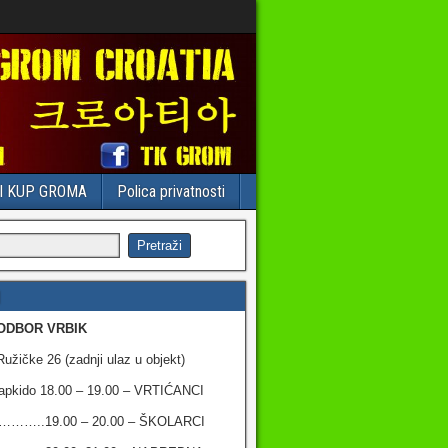
I KUP GROMA
Polica privatnosti
ODBOR VRBIK
užičke 26 (zadnji ulaz u objekt)
apkido 18.00 – 19.00 – VRTIĆANCI
..19.00 – 20.00 – ŠKOLARCI