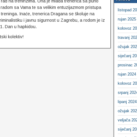
e rad na treninzima. Ona je mlada trenerica sa puno
a radom sa Vama te sa velikim entuzijazmom pristupa
listopad 2
 treninga. Inaće, trenerica Dragana se školuje na
rujan 2025
kriminalistiku i javnu sigurnost u Zagrebu, a rodom je iz
 1. Dan u hapkidou.
kolovoz 2
ski kolektiv!
travanj 20
ožujak 20
siječanj 2
prosinac 2
rujan 2024
kolovoz 2
srpanj 202
lipanj 2024
ožujak 20
veljača 20
siječanj 2