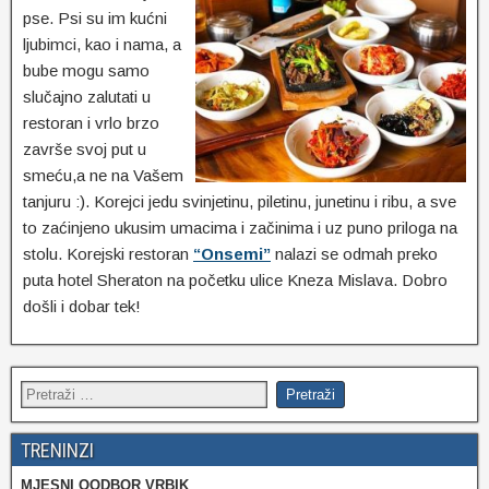
pse. Psi su im kućni
ljubimci, kao i nama, a
bube mogu samo
slučajno zalutati u
restoran i vrlo brzo
završe svoj put u
smeću,a ne na Vašem
tanjuru :). Korejci jedu svinjetinu, piletinu, junetinu i ribu, a sve
to zaćinjeno ukusim umacima i začinima i uz puno priloga na
stolu. Korejski restoran
“Onsemi”
nalazi se odmah preko
puta hotel Sheraton na početku ulice Kneza Mislava. Dobro
došli i dobar tek!
TRENINZI
MJESNI OODBOR VRBIK