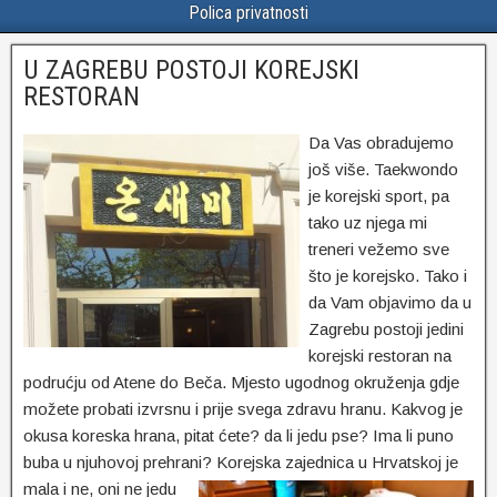
Polica privatnosti
U ZAGREBU POSTOJI KOREJSKI
RESTORAN
Da Vas obradujemo
još više. Taekwondo
je korejski sport, pa
tako uz njega mi
treneri vežemo sve
što je korejsko. Tako i
da Vam objavimo da u
Zagrebu postoji jedini
korejski restoran na
podrućju od Atene do Beča. Mjesto ugodnog okruženja gdje
možete probati izvrsnu i prije svega zdravu hranu. Kakvog je
okusa koreska hrana, pitat ćete? da li jedu pse? Ima li puno
buba u njuhovoj prehrani? Korejska zajednica u Hrvatskoj je
mala i ne, oni ne
jedu