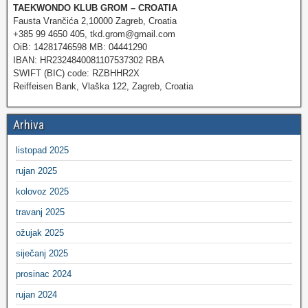
TAEKWONDO KLUB GROM – CROATIA
Fausta Vrančića 2,10000 Zagreb, Croatia
+385 99 4650 405, tkd.grom@gmail.com
OiB: 14281746598 MB: 04441290
IBAN: HR2324840081107537302 RBA
SWIFT (BIC) code: RZBHHR2X
Reiffeisen Bank, Vlaška 122, Zagreb, Croatia
Arhiva
listopad 2025
rujan 2025
kolovoz 2025
travanj 2025
ožujak 2025
siječanj 2025
prosinac 2024
rujan 2024