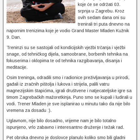
koje će se održati 03.
srpnja u Zagrebu. Kroz
ovih sedam dana oni su
trenirali tri puta dnevno na
napornim trenizima koje je vodio Grand Master Mladen Kužnik
9. Dan.
Treninzi su se sastojali od kondicijskih vježbi trčanja i vježbi
snage, od tehničkog dijela, samoobrane, borbenih tehnika na
fokuserima i oklopima te od tehnika razgibavanja, disanja i
meditacije.
Osim treninga, odradili smo i radionice preživljavanja u prirodi,
gađali iz zračnih pištolja i lukova i strijela, palili vatru
magnezijskim štapićima, igrali društvene i natjecateljske igre sa
timom Zagrebačkih mažoretkinja. Puno smo se kupali i ludirali u
vodi. Trener Mladen je sve isplanirao u minutu tako da nije bilo
vremena za dosadu :).
Uglavnom, nije bilo dosadno, vrijeme nam je bilo totalno
ispunjeno, vrlo zabavno i interesantno druženje i težak rad.
Pet obroka dnevno je doslovce planulo koliko smo bili gladni