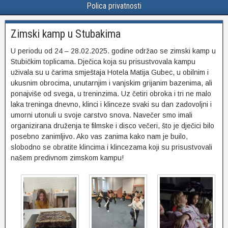
Polica privatnosti
Zimski kamp u Stubakima
U periodu od 24 – 28.02.2025. godine održao se zimski kamp u
Stubičkim toplicama. Dječica koja su prisustvovala kampu
uživala su u čarima smještaja Hotela Matija Gubec, u obilnim i
ukusnim obrocima, unutarnjim i vanjskim grijanim bazenima, ali
ponajviše od svega, u treninzima. Uz četiri obroka i tri ne malo
laka treninga dnevno, klinci i klinceze svaki su dan zadovoljni i
umorni utonuli u svoje carstvo snova. Navečer smo imali
organizirana druženja te filmske i disco večeri, što je dječici bilo
posebno zanimljivo. Ako vas zanima kako nam je builo,
slobodno se obratite klincima i klincezama koji su prisustvovali
našem predivnom zimskom kampu!