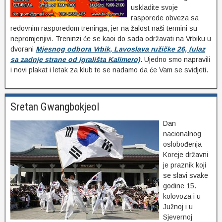
uskladite svoje
rasporede obveza sa
redovnim rasporedom treninga, jer na žalost naši termini su
nepromjenjivi. Treninzi će se kaoi do sada održavati na Vrbiku u
dvorani
Mjesnog odbora Vrbik, Lavoslava ružičke 26, (ulaz
sa zadnje strane od igrališta Kalimero)
. Ujedno smo napravili
i novi plakat i letak za klub te se nadamo da će Vam se svidjeti.
Sretan Gwangbokjeol
Dan
nacionalnog
oslobođenja
Koreje državni
je praznik koji
se slavi svake
godine 15.
kolovoza i u
Južnoj i u
Sjevernoj