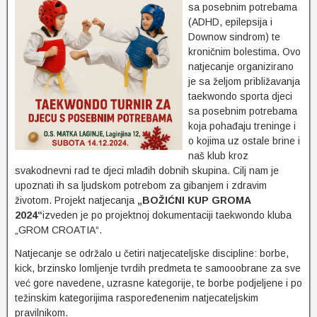
sa posebnim potrebama
(ADHD, epilepsija i
Downow sindrom) te
kroničnim bolestima. Ovo
natjecanje organizirano
je sa željom približavanja
taekwondo sporta djeci
sa posebnim potrebama
koja pohađaju treninge i
o kojima uz ostale brine i
naš klub kroz
svakodnevni rad te djeci mlađih dobnih skupina. Cilj nam je
upoznati ih sa ljudskom potrebom za gibanjem i zdravim
životom. Projekt natjecanja
„BOŽIĆNI KUP GROMA
2024“
izveden je po projektnoj dokumentaciji taekwondo kluba
„GROM CROATIA“.
Natjecanje se održalo u četiri natjecateljske discipline: borbe,
kick, brzinsko lomljenje tvrdih predmeta te samooobrane za sve
već gore navedene, uzrasne kategorije, te borbe podjeljene i po
težinskim kategorijima raspoređenenim natjecateljskim
pravilnikom.