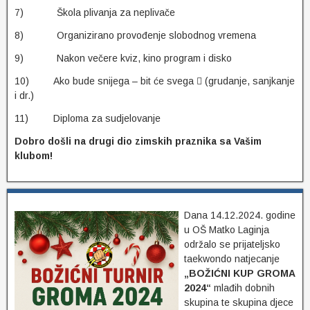
7) Škola plivanja za neplivače
8) Organizirano provođenje slobodnog vremena
9) Nakon večere kviz, kino program i disko
10) Ako bude snijega – bit će svega  (grudanje, sanjkanje
i dr.)
11) Diploma za sudjelovanje
Dobro došli na drugi dio zimskih praznika sa Vašim
klubom!
Dana 14.12.2024. godine
u OŠ Matko Laginja
održalo se prijateljsko
taekwondo natjecanje
„BOŽIĆNI KUP GROMA
2024“
mlađih dobnih
skupina te skupina djece