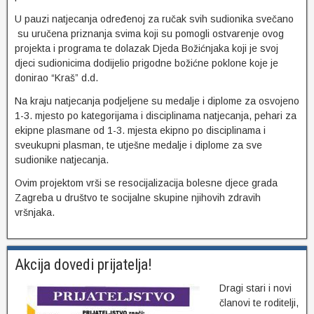
U pauzi natjecanja određenoj za ručak svih sudionika svečano
su uručena priznanja svima koji su pomogli ostvarenje ovog
projekta i programa te dolazak Djeda Božićnjaka koji je svoj
djeci sudionicima dodijelio prigodne božićne poklone koje je
donirao “Kraš” d.d.
Na kraju natjecanja podjeljene su medalje i diplome za osvojeno
1-3. mjesto po kategorijama i disciplinama natjecanja, pehari za
ekipne plasmane od 1-3. mjesta ekipno po disciplinama i
sveukupni plasman, te utješne medalje i diplome za sve
sudionike natjecanja.
Ovim projektom vrši se resocijalizacija bolesne djece grada
Zagreba u društvo te socijalne skupine njihovih zdravih
vršnjaka.
Akcija dovedi prijatelja!
Dragi stari i novi
članovi te roditelji,