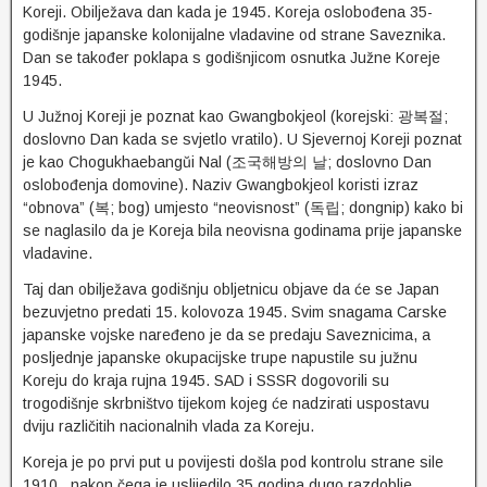
Koreji. Obilježava dan kada je 1945. Koreja oslobođena 35-
godišnje japanske kolonijalne vladavine od strane Saveznika.
Dan se također poklapa s godišnjicom osnutka Južne Koreje
1945.
U Južnoj Koreji je poznat kao Gwangbokjeol (korejski: 광복절;
doslovno Dan kada se svjetlo vratilo). U Sjevernoj Koreji poznat
je kao Chogukhaebangŭi Nal (조국해방의 날; doslovno Dan
oslobođenja domovine). Naziv Gwangbokjeol koristi izraz
“obnova” (복; bog) umjesto “neovisnost” (독립; dongnip) kako bi
se naglasilo da je Koreja bila neovisna godinama prije japanske
vladavine.
Taj dan obilježava godišnju obljetnicu objave da će se Japan
bezuvjetno predati 15. kolovoza 1945. Svim snagama Carske
japanske vojske naređeno je da se predaju Saveznicima, a
posljednje japanske okupacijske trupe napustile su južnu
Koreju do kraja rujna 1945. SAD i SSSR dogovorili su
trogodišnje skrbništvo tijekom kojeg će nadzirati uspostavu
dviju različitih nacionalnih vlada za Koreju.
Koreja je po prvi put u povijesti došla pod kontrolu strane sile
1910., nakon čega je uslijedilo 35 godina dugo razdoblje