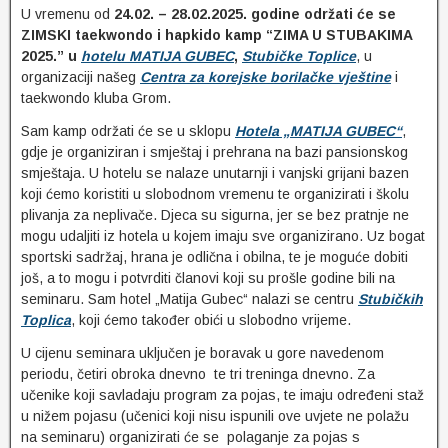
U vremenu od
24.02. – 28.02.2025. godine održati će se
ZIMSKI taekwondo i hapkido kamp “ZIMA U STUBAKIMA
2025.” u
hotelu MATIJA GUBEC
,
Stubičke Toplice
, u
organizaciji našeg
Centra za korejske borilačke vještine
i
taekwondo kluba Grom.
Sam kamp održati će se u sklopu
Hotela „MATIJA GUBEC“
,
gdje je organiziran i smještaj i prehrana na bazi pansionskog
smještaja. U hotelu se nalaze unutarnji i vanjski grijani bazen
koji ćemo koristiti u slobodnom vremenu te organizirati i školu
plivanja za neplivače. Djeca su sigurna, jer se bez pratnje ne
mogu udaljiti iz hotela u kojem imaju sve organizirano. Uz bogat
sportski sadržaj, hrana je odlična i obilna, te je moguće dobiti
još, a to mogu i potvrditi članovi koji su prošle godine bili na
seminaru. Sam hotel „Matija Gubec“ nalazi se centru
Stubičkih
Toplica
, koji ćemo također obići u slobodno vrijeme.
U cijenu seminara uključen je boravak u gore navedenom
periodu, četiri obroka dnevno te tri treninga dnevno. Za
učenike koji savladaju program za pojas, te imaju određeni staž
u nižem pojasu (učenici koji nisu ispunili ove uvjete ne polažu
na seminaru) organizirati će se polaganje za pojas s