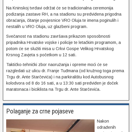
Na Kninskoj tvrđavi održat će se tradicionalna ceremonija
podizanja zastave RH, a na stadionu su predviđena prigodna
obraćanja, čitanje povjesnice VRO Oluja te imena poginulih i
nestalih u VRO Oluja, uz glazbeni program.
Svečanost na stadionu završava prikazom sposobnosti
pripadnika Hrvatske vojske i policije te letačkim programom, a
potom će se služiti misa u Crkvi Gospe Velikog Hrvatskog
Krsnog Zavjeta s početkom u 12 sati.
Taktičko-tehnički zbor naoružanja i opreme moći će se
razgledati uz ulicu dr. Franje Tuđmana (od kružnog toga prema
Trgu dr. Ante Starčevića) i na parkiralištu kod Autobusnog
kolodvora od 8 do 16 sati, a u 13:30 sati predviđen je doček
maratonaca i biciklista na Trgu dr. Ante Starčevića.
Polaganje za crne pojaseve
Nakon
odrađenih