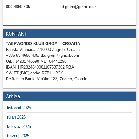
099 4650-405…………………tkd.grom@gmail.com
KONTAKT
TAEKWONDO KLUB GROM – CROATIA
Fausta Vrančića 2,10000 Zagreb, Croatia
+385 99 4650 405, tkd.grom@gmail.com
OiB: 14281746598 MB: 04441290
IBAN: HR2324840081107537302 RBA
SWIFT (BIC) code: RZBHHR2X
Reiffeisen Bank, Vlaška 122, Zagreb, Croatia
Arhiva
listopad 2025
rujan 2025
kolovoz 2025
travanj 2025