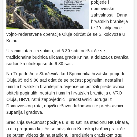
pobjede i
domovinske
zahvalnosti i Dana
hrvatskih branitelja
te 29. obljetnice
vojno-redarstvene operacije Oluja održat će se 5. kolovoza u
Kninu.
U ranim jutarnjim satima, od 6:30 sati, održat će se
tradicionalna budnica ulicama grada Knina, a dolazak uzvanika i
sudionika očekuje se do 9:30 sati.
Na Trgu dr. Ante Starčevića kod Spomenika hrvatske pobjede
Oluja 95 od 9:00 sati odat će se počast poginulim, nestalim i
umrlim hrvatskim braniteljima. Vijence će položiti predstavnici
obitelji poginulih, nestalih i umrlih hrvatskih branitelja u VRO
Oluja, HRVI, ratni zapovjednici i predstavnici udruga iz
Domovinskog rata, najviši državni dužnosnici te predstavnici
županija i gradova.
Središnja svečanost počinje u 9:40 sati na stadionu NK Dinara,
a dio programa koji će se odvijati na Kninskoj tvrđavi pratit će
se putem videozida na stadionu i središnjem gradskom trgu.