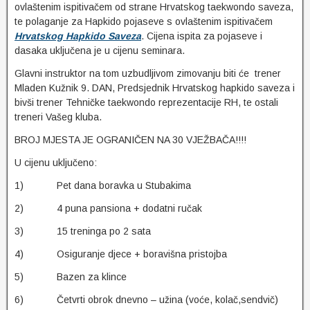
ovlaštenim ispitivačem od strane Hrvatskog taekwondo saveza,
te polaganje za Hapkido pojaseve s ovlaštenim ispitivačem
Hrvatskog Hapkido Saveza
. Cijena ispita za pojaseve i
dasaka uključena je u cijenu seminara.
Glavni instruktor na tom uzbudljivom zimovanju biti će trener
Mladen Kužnik 9. DAN, Predsjednik Hrvatskog hapkido saveza i
bivši trener Tehničke taekwondo reprezentacije RH, te ostali
treneri Vašeg kluba.
BROJ MJESTA JE OGRANIČEN NA 30 VJEŽBAČA!!!!
U cijenu uključeno:
1) Pet dana boravka u Stubakima
2) 4 puna pansiona + dodatni ručak
3) 15 treninga po 2 sata
4) Osiguranje djece + boravišna pristojba
5) Bazen za klince
6) Četvrti obrok dnevno – užina (voće, kolač,sendvič)