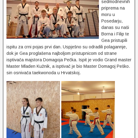
sedmodnevnih
priprema na
moru u
Posedarju,
danas su naši
Borna i Filip te
Gea pristupili
ispitu za crni pojas prvi dan. Uspješno su odradili polagannje,
dok je Gea proglašena najboljom pristupnicom od strane
isptivača majstora Domagoja Pečka. Ispit je vodio Grand master
Master Mladen Kužnik, a isptivač je bio Master Domagoj Peško.
sin osnivača taekwonoda u Hrvatskoj.